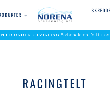
SKREDD
RODUKTER
Forbehold om feil i tek
N ER UNDER UTVIKLING
Pause
lysbildevisning
RACINGTELT