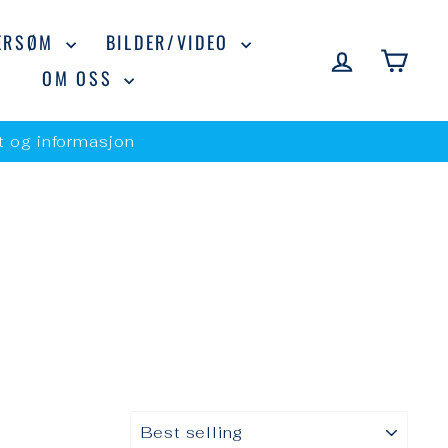
ERSØM
BILDER/VIDEO
LOGG INN
HAN
OM OSS
st og informasjon
SORTERE